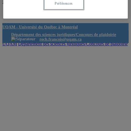
Recherche
Préférences
UQAM -
Université du Québec à Montréal
Département des sciences juridiques/Concours de plaidoirie
roch.francois@uqam.ca
UQAM
Département des sciences juridiques/Concours de plaidoirie