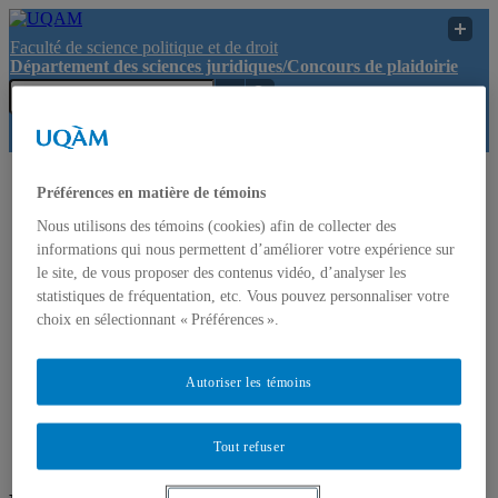
Faculté de science politique et de droit
Département des sciences juridiques/Concours de plaidoirie
Département des
Préférences en matière de témoins
sciences
UQAM
Recherche
Nous utilisons des témoins (cookies) afin de collecter des
juridiques/Concours
de plaidoirie
informations qui nous permettent d’améliorer votre expérience sur
le site, de vous proposer des contenus vidéo, d’analyser les
Département des sciences juridiques/Concours de
statistiques de fréquentation, etc. Vous pouvez personnaliser votre
plaidoirie
choix en sélectionnant « Préférences ».
Accueil
Autoriser les témoins
Comment s’inscrire ?
Soutenir les concours
Prix et reconnaissances
Tout refuser
Témoignages